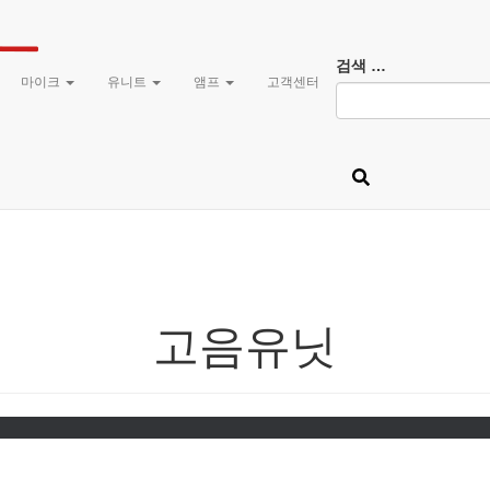
검
검색 …
마이크
유니트
앰프
고객센터
색:
고음유닛